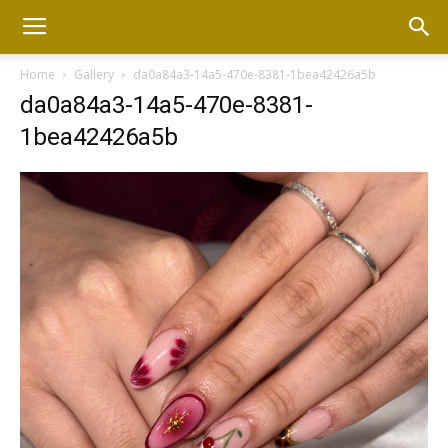
Home
Gallery
da0a84a3-14a5-470e-8381-1bea42426a5b
da0a84a3-14a5-470e-8381-
1bea42426a5b